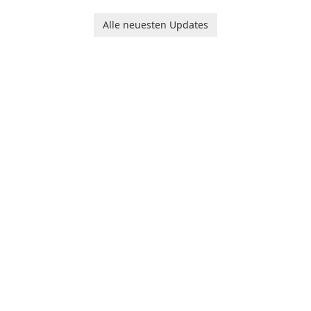
tool designed to help
XnConvert
individuals and teams
Alle neuesten Updates
organize their work and
increase productivity.