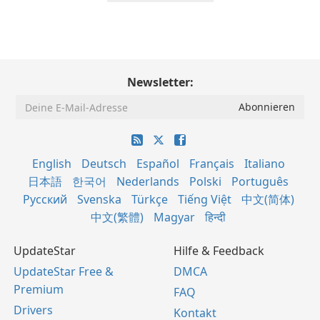
Newsletter:
English
Deutsch
Español
Français
Italiano
日本語
한국어
Nederlands
Polski
Português
Русский
Svenska
Türkçe
Tiếng Việt
中文(简体)
中文(繁體)
Magyar
हिन्दी
UpdateStar
Hilfe & Feedback
UpdateStar Free &
DMCA
Premium
FAQ
Drivers
Kontakt