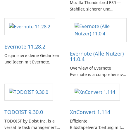
Mozilla Thunderbird ESR —
Stabiler, sicherer und
unternehmensfreundlicher E-
Mail-Client
Evernote 11.28.2
Evernote (Alle Nutzer)
Organisiere deine Gedanken
11.0.4
und Ideen mit Evernote.
Overview of Evernote
Evernote is a comprehensive
note-taking and organization
software designed to help
users capture, organize, and
access information across
multiple devices.
TODOIST 9.30.0
XnConvert 1.114
TODOIST by Doist Inc. is a
Effiziente
versatile task management
Bildstapelverarbeitung mit